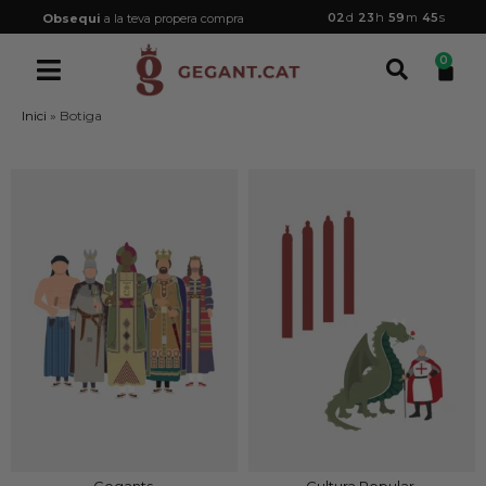
02
d
23
h
59
m
44
s
Obsequi
a la teva propera compra
0
Inici
»
Botiga