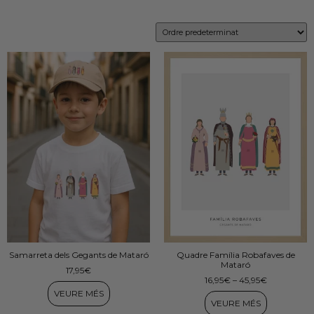
Samarreta dels Gegants de Mataró
Quadre Família Robafaves de
Mataró
17,95
€
16,95
€
–
45,95
€
VEURE MÉS
VEURE MÉS