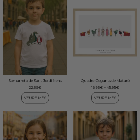
Samarreta de Sant Jordi Nens
Quadre Gegants de Mataró
22,95
€
16,95
€
–
45,95
€
VEURE MÉS
VEURE MÉS