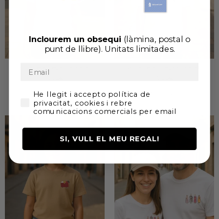
Inclourem un
obsequi
(làmina, postal o
punt de llibre). U
nitats limitades.
Samarreta Geganta Mataró
Samarreta Dragalió Mataró
17,95
€
17,95
€
He llegit i accepto la Política de Privadesa i
He llegit i accepto política de
VEURE MÉS
VEURE MÉS
privacitat, cookies i rebre
comunicacions comercials per email
SI, VULL EL MEU REGAL!