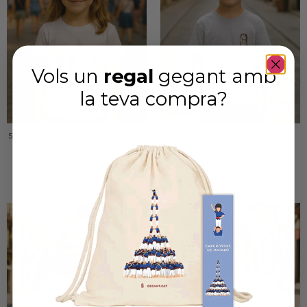
Vols un
regal
gegant amb
la teva compra
?
Samarreta dels Gegants de Solsona
Samarreta Robafaves Mataró
22,95
€
17,95
€
VEURE MÉS
VEURE MÉS