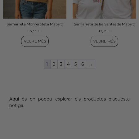
Samarreta Momeroteta Mataró
Samarreta de les Santes de Mataró
17,95
€
19,95
€
VEURE MÉS
VEURE MÉS
1
2
3
4
5
6
→
Aquí és on podeu explorar els productes d’aquesta
botiga.