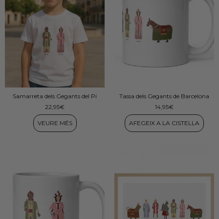
Samarreta dels Gegants del Pi
Tassa dels Gegants de Barcelona
22,95
€
14,95
€
VEURE MÉS
AFEGEIX A LA CISTELLA