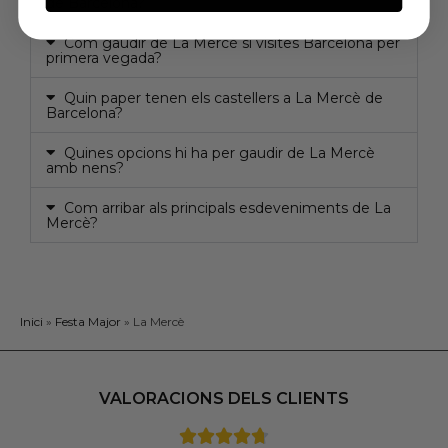
de Barcelona?
Com gaudir de La Mercè si visites Barcelona per
primera vegada?
Quin paper tenen els castellers a La Mercè de
Barcelona?
Quines opcions hi ha per gaudir de La Mercè
amb nens?
Com arribar als principals esdeveniments de La
Mercè?
Inici
»
Festa Major
»
La Mercè
VALORACIONS DELS CLIENTS