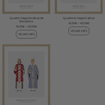
Quadre Gegants del pi de
Quadre el Gegant del pi
Barcelona
16,95
€
–
45,95
€
16,95
€
–
45,95
€
VEURE MÉS
VEURE MÉS