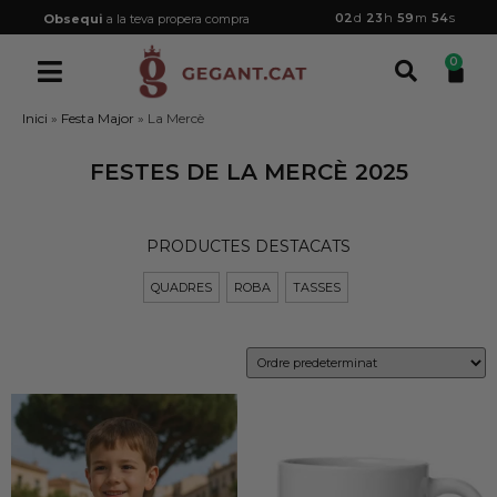
02
d
23
h
59
m
54
s
Obsequi
a la teva propera compra
0
Inici
»
Festa Major
»
La Mercè
FESTES DE LA MERCÈ 2025
PRODUCTES DESTACATS
QUADRES
ROBA
TASSES