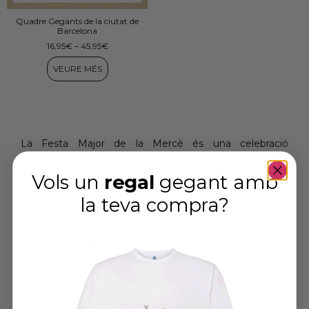
Quadre Gegants de la ciutat de
Barcelona
16,95
€
–
45,95
€
VEURE MÉS
La Festa Major de la Mercè és una celebració
emblemàtica de Barcelona, plena de tradicions i cultura
popular. A Gegant.cat, t’oferim una selecció exclusiva
Vols un
regal
gegant amb
de productes inspirats en aquesta festivitat, incloent
la teva compra
?
samarretes, dessuadores, quadres i complements.
Cada article està dissenyat per capturar l’essència i
l’alegria de la Mercè, permetent-te portar un tros
d’aquesta festa a casa teva o lluir-lo amb orgull pels
carrers de la ciutat. Explora la nostra col·lecció i uneix-te
a la celebració amb estil i autenticitat.