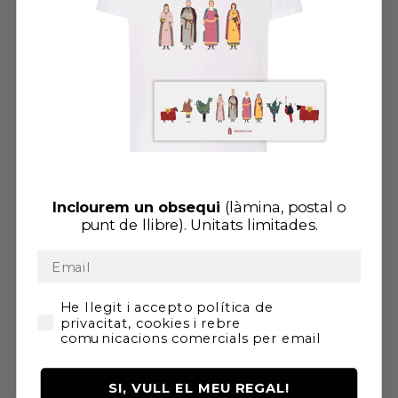
PREGUNTES FREQUENTS
Quan se celebra La Mercè a Barcelona?
La Mercè se celebra cada any al voltant del 24 de
setembre, dia de la patrona de Barcelona. Les festes
solen durar diversos dies, amb activitats des del cap de
setmana anterior.
Inclourem un
obsequi
(làmina, postal o
punt de llibre). U
nitats limitades.
Quines activitats destaquen a la Festa Major de
Barcelona?
On veure els espectacles de La Mercè?
He llegit i accepto la Política de Privadesa i
He llegit i accepto política de
Com es celebra el Piromusical de La Mercè?
privacitat, cookies i rebre
comunicacions comercials per email
Quina tradició tenen els gegants a La Mercè?
On trobar el programa oficial de la Festa Major
SI, VULL EL MEU REGAL!