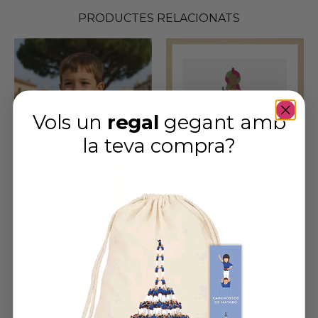
PRODUCTES RELACIONATS
Vols un
regal
gegant amb
la teva compra
?
Samarreta dels Gegants del Pi
Quadre el Gegant del pi
22,95
€
16,95
€
–
45,95
€
VEURE MÉS
VEURE MÉS