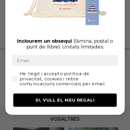
Tornar a la categoria:
El Gegant del Pi
,
Gegants de
Barcelona
,
La Mercè
Inici
»
Botiga
»
Gegants
»
Gegants de Barcelona
»
Quadre Gegants del
Inclourem un
obsequi
(làmina, postal o
pi de Barcelona
punt de llibre). U
nitats limitades.
VALORACIONS DELS CLIENTS
He llegit i accepto la Política de Privadesa i
He llegit i accepto política de
privacitat, cookies i rebre
comunicacions comercials per email
SI, VULL EL MEU REGAL!
VOSALTRES