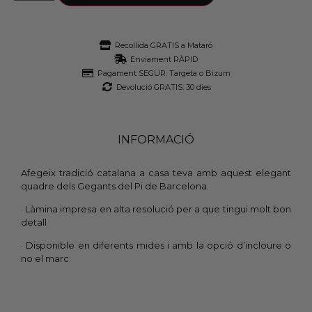
Recollida GRATIS a Mataró
Enviament RÀPID
Pagament SEGUR: Targeta o Bizum
Devolució GRATIS: 30 dies
INFORMACIÓ
Afegeix tradició catalana a casa teva amb aquest elegant
quadre dels Gegants del Pi de Barcelona.
· Làmina impresa en alta resolució per a que tingui molt bon
detall
· Disponible en diferents mides i amb la opció d’incloure o
no el marc