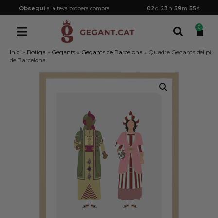
Obsequi
a la teva propera compra
02
d
23
h
59
m
55
s
0
Inici
»
Botiga
»
Gegants
»
Gegants de Barcelona
»
Quadre Gegants del pi
de Barcelona