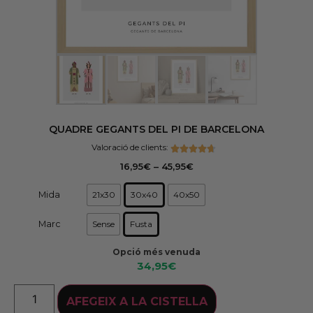
QUADRE GEGANTS DEL PI DE BARCELONA
Valoració de clients:
16,95
€
–
45,95
€
21x30
30x40
40x50
Mida
Sense
Fusta
Marc
Opció més venuda
34,95
€
AFEGEIX A LA CISTELLA