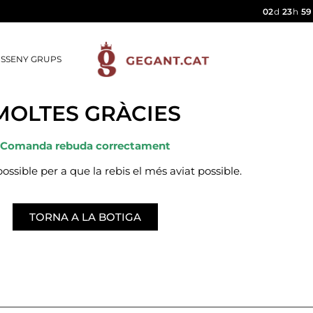
02
d
23
h
59
ISSENY GRUPS
MOLTES GRÀCIES
Comanda rebuda correctament
ossible per a que la rebis el més aviat possible.
TORNA A LA BOTIGA