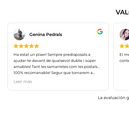
VAL
Genina Pedrals
Ha estat un plaer! Sempre predisposats a
El me
ajudar-te davant de qualsevol dubte i súper
conte
amables! Tant les samarretes com les postals...
100% recomanable! Segur que tornarem a
comprar, perquè així dóna gust :) Gràcies per
Leer más
tot!
La evaluación 