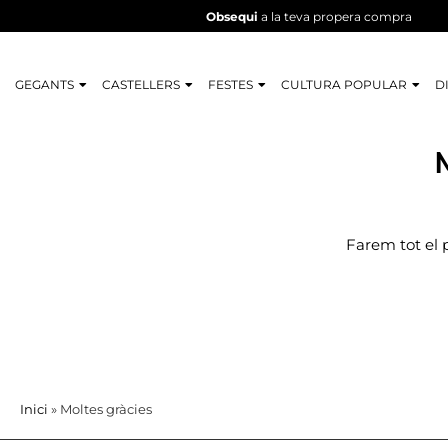
Obsequi
a la teva propera compra
GEGANTS
CASTELLERS
FESTES
CULTURA POPULAR
D
Farem tot el p
Inici
»
Moltes gràcies