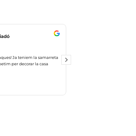
iadó
Maria Esther Rubi
ques! Ja teniem la samarreta
Moltissimes gràcies pel fantàst
epetim per decorar la casa