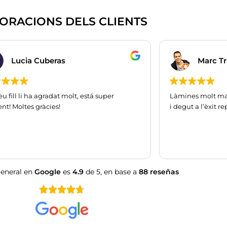
ORACIONS DELS CLIENTS
Lucia Cuberas
Marc Tr
u fill li ha agradat molt, está super
Làmines molt ma
nt! Moltes gràcies!
i degut a l’èxit r
general en
Google
es
4.9
de 5,
en base a
88 reseñas