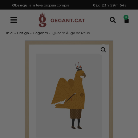
Obsequi
a la teva propera compra
02
d
23
h
59
m
54
s
0
Inici
»
Botiga
»
Gegants
»
Quadre Àliga de Reus