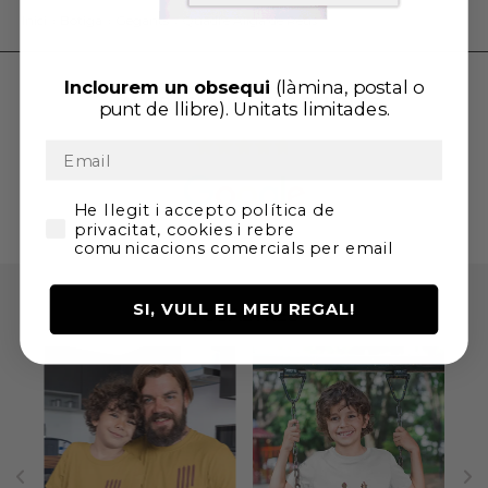
Inici
»
Botiga
»
Gegants
»
Quadre Àliga de Reus
Inclourem un
obsequi
(làmina, postal o
VALORACIONS DELS CLIENTS
punt de llibre). U
nitats limitades.
He llegit i accepto la Política de Privadesa i
He llegit i accepto política de
privacitat, cookies i rebre
comunicacions comercials per email
SI, VULL EL MEU REGAL!
VOSALTRES