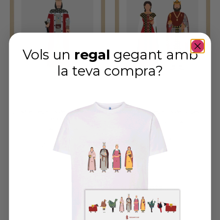
Vols un
regal
gegant amb
la teva compra
?
Quadre Gegants de Vilafranca del
Quadre Gegants de Sitges
Penedès
16,95
€
–
45,95
€
16,95
€
–
45,95
€
VEURE MÉS
VEURE MÉS
Tornar a la categoria:
Gegants