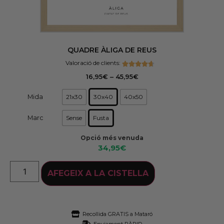
QUADRE ÀLIGA DE REUS
Valoració de clients:
16,95
€
–
45,95
€
21x30
30x40
40x50
Mida
Sense
Fusta
Marc
Opció més venuda
34,95
€
AFEGEIX A LA CISTELLA
Recollida GRATIS a Mataró
Enviament RÀPID