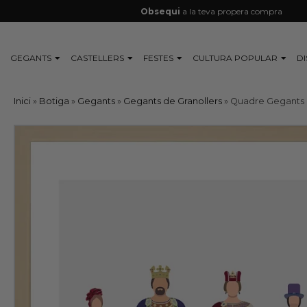
Obsequi
a la teva propera compra
GEGANTS
CASTELLERS
FESTES
CULTURA POPULAR
D
Inici
»
Botiga
»
Gegants
»
Gegants de Granollers
»
Quadre Gegants 