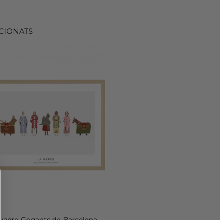
CIONATS
uadre Gegants de Barcelona