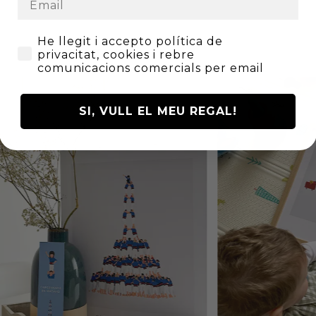
He llegit i accepto la Política de Privades
He llegit i accepto política de
VOSALTRES
privacitat, cookies i rebre
comunicacions comercials per email
SI, VULL EL MEU REGAL!