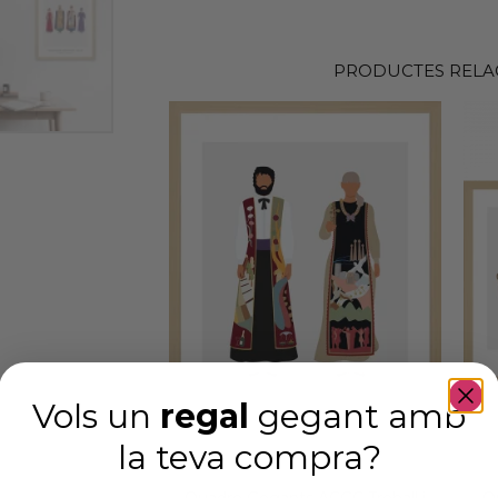
PRODUCTES RELA
Vols un
regal
gegant amb
la teva compra
?
Quadre Gegants ACGC Treball i
Q