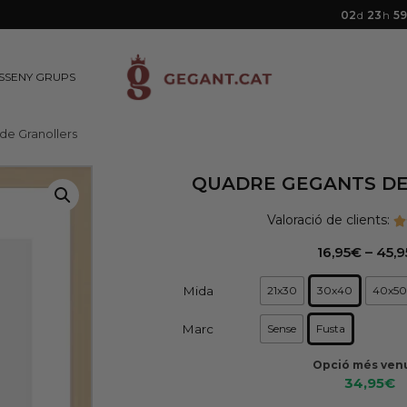
02
d
23
h
59
ISSENY GRUPS
de Granollers
QUADRE GEGANTS D
Valoració de clients:
16,95
€
–
45,9
Mida
21x30
30x40
40x50
Marc
Sense
Fusta
Opció més ven
34,95
€