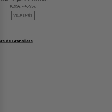
16,95
€
–
45,95
€
VEURE MÉS
ts de Granollers