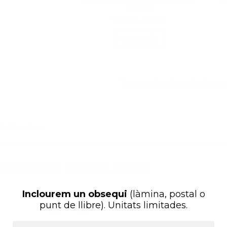
Cultura
16,95
€
–
45,95
€
VEURE MÉS
Tornar a la categoria:
Gegan
de Granollers
ORACIONS DELS CLIENTS
Inclourem un
obsequi
(làmina, postal o
punt de llibre). U
nitats limitades.