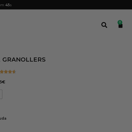
m
44
s
0
E GRANOLLERS
5
€
uda