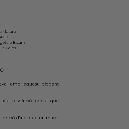
 a Mataró
ÀPID
geta o Bizum
: 30 dies
IÓ
 teva amb aquest elegant
 alta resolució per a que
a opció d’incloure un marc.